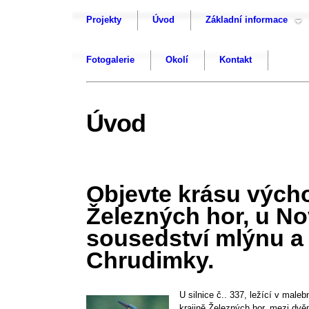
Projekty
Úvod
Základní informace
Fotogalerie
Okolí
Kontakt
Úvod
Objevte krásu výc
Železných hor, u N
sousedství mlýnu a 
Chrudimky.
U silnice č.. 337, ležící v maleb
krajině Železných hor, mezi dvě