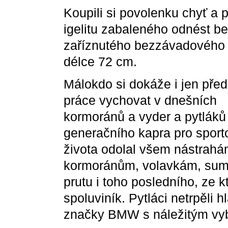
Koupili si povolenku chyť a p
igelitu zabaleného odnést b
zaříznutého bezzávadového 
délce 72 cm.
Málokdo si dokáže i jen před
práce vychovat v dnešních 
kormoránů a vyder a pytláků 
generačního kapra pro sport
života odolal všem nástrahám
kormoránům, volavkám, sumc
prutu i toho posledního, ze k
spoluviník. Pytláci netrpěli h
značky BMW s náležitým vyb