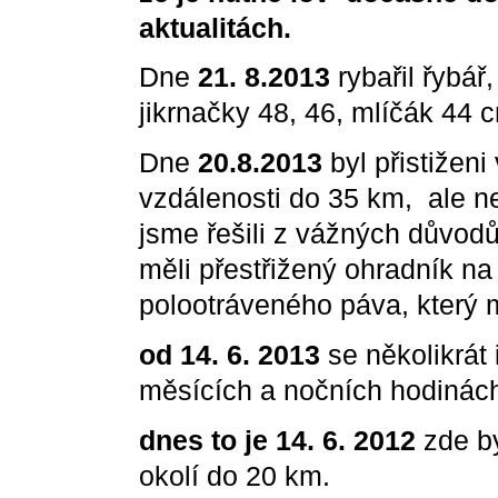
aktualitách.
Dne
21. 8.2013
rybařil řybář
jikrnačky 48, 46, mlíčák 44 
Dne
20.8.2013
byl přistiženi
vzdálenosti do 35 km, ale ne
jsme řešili z vážných důvo
měli přestřižený ohradník n
polootráveného páva, který 
od 14. 6. 2013
se několikrát 
měsících a nočních hodinách 
dnes
to je 14. 6. 2012
zde by
okolí do 20 km.