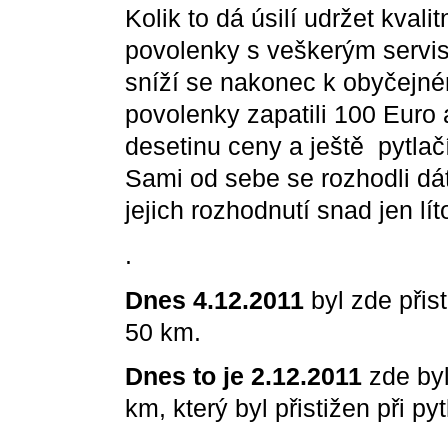
Kolik to dá úsilí udržet kvali
povolenky s veškerým servise
sníží se nakonec k obyčejné
povolenky zapatili 100 Euro 
desetinu ceny a ještě pytlačí.
Sami od sebe se rozhodli dát
jejich rozhodnutí snad jen lít
.
Dnes 4.12.2011
byl zde přist
50 km.
Dnes to je 2.12.2011
zde byl
km, který byl přistižen při py