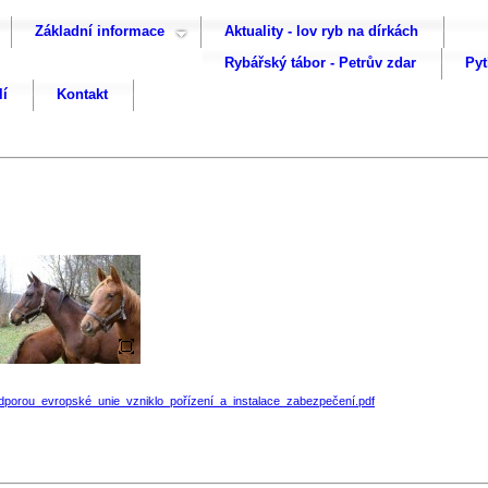
Základní informace
Aktuality - lov ryb na dírkách
Rybářský tábor - Petrův zdar
Pyt
lí
Kontakt
dporou_evropské_unie_vzniklo_pořízení_a_instalace_zabezpečení.pdf