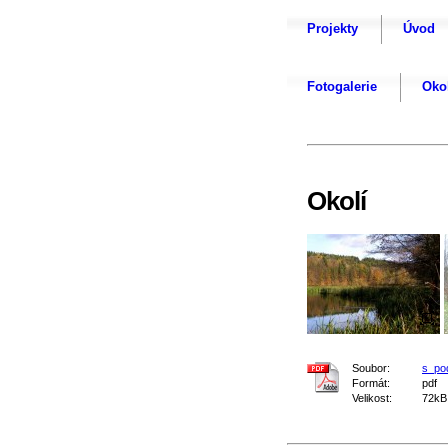
Projekty
Úvod
Fotogalerie
Oko
Okolí
Soubor:
s_po
Formát:
pdf
Velikost:
72kB