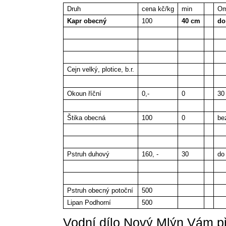
Druh
cena kč/kg
min
Om
Kapr obecný
100
40 cm
do
Cejn velký, plotice, b.r.
Okoun říční
0,-
0
30
Štika obecná
100
0
be
Pstruh duhový
160, -
30
do
Pstruh obecný potoční
500
Lipan Podhorní
500
Vodní dílo Nový Mlýn Vám př